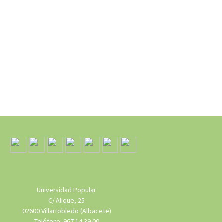
Universidad Popular
C/ Alique, 25
02600 Villarrobledo (Albacete)
Teléfono: 967 14 39 00