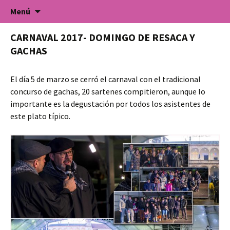
Universidad Popular de Villarrobledo. Cursos
Saltar
Buscar:
Universidad Popular
Menú
al
de formación para todo tipo de colectivos.
contenido
CARNAVAL 2017- DOMINGO DE RESACA Y
GACHAS
El día 5 de marzo se cerró el carnaval con el tradicional
concurso de gachas, 20 sartenes compitieron, aunque lo
importante es la degustación por todos los asistentes de
este plato típico.