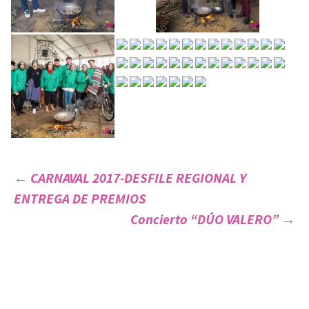
←
CARNAVAL 2017-DESFILE REGIONAL Y
ENTREGA DE PREMIOS
Navegación
Concierto “DÚO VALERO”
→
de
entradas