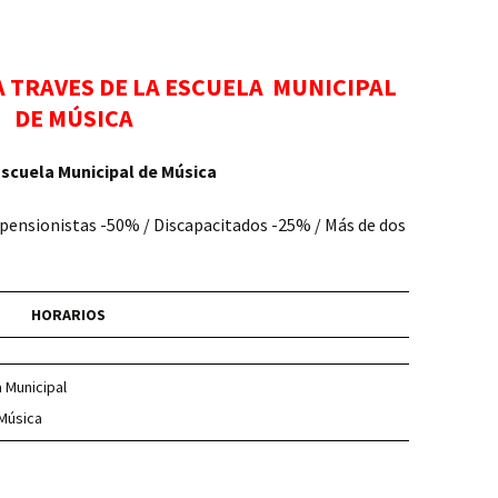
Mayores
Casa de la Cultura
A TRAVES DE LA ESCUELA MUNICIPAL
Adultos
Centro de Mayores
DE MÚSICA
Jóvenes
CSP Juan Valero-San
Antón
scuela Municipal de Música
Niños
CSP Lucas Blázquez
y pensionistas -50% / Discapacitados -25% / Más de dos
CSP Pío XII
HORARIOS
UNED
 Municipal
Música
la Municipal de Música