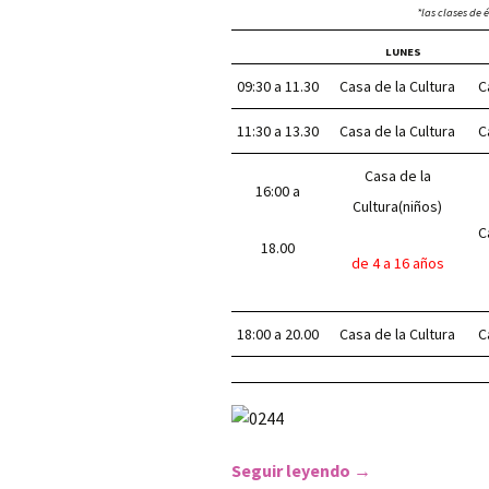
*las clases de 
LUNES
09:30 a 11.30
Casa de la Cultura
C
11:30 a 13.30
Casa de la Cultura
C
Casa de la
16:00 a
Cultura(niños)
C
18.00
de 4 a 16 años
18:00 a 20.00
Casa de la Cultura
C
Seguir leyendo
Manualidades
→