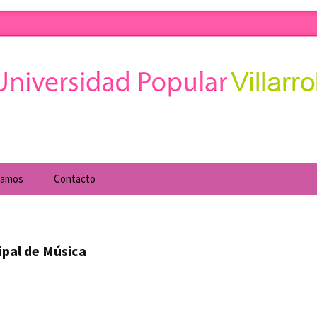
obledo. Cursos de formación para todo tipo de c
d Popular
tamos
Contacto
al
pal de Música
Cuatrimestrales
rte
Agencia de Desarrollo
Local