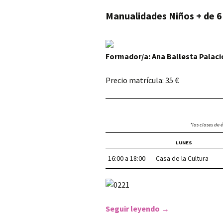
Manualidades Niños + de 6
Formador/a: Ana Ballesta Palaci
Precio matrícula: 35 €
*las clases de 
LUNES
16:00 a 18:00
Casa de la Cultura
Seguir leyendo
Manualidades Niñ
→