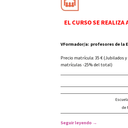
Colectivos
EL CURSO SE REALIZA 
VFormador/a: profesores de la E
Precio matrícula: 35 € (Jubilados 
matrículas -25% del total)
Escuela
de 
Seguir leyendo
RONDALLA- Escue
→