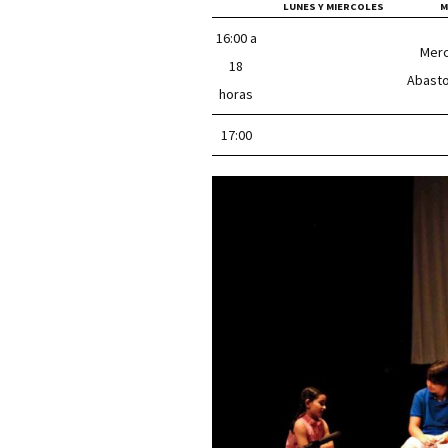
LUNES Y MIERCOLES
M
16:00 a
Mer
18
Abasto
horas
17:00