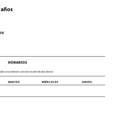
 años
os
HORARIOS
éste curso tienen una duración de dos horas.
MARTES
MIÉRCOLES
JUEVES
os + de 6 años