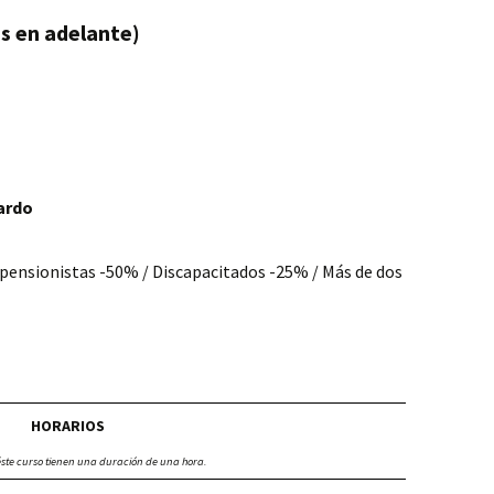
s en adelante)
ardo
y pensionistas -50% / Discapacitados -25% / Más de dos
HORARIOS
éste curso tienen una duración de una hora.