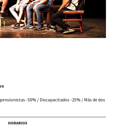
 (de 8 años en adelante)
os
y pensionistas -50% / Discapacitados -25% / Más de dos
HORARIOS