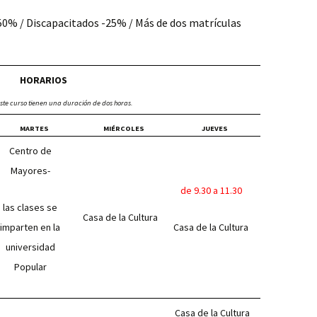
Mayores
 -50% / Discapacitados -25% / Más de dos matrículas
Casa de la Cultura
Adultos
Centro de Mayores
HORARIOS
Jóvenes
CSP Juan Valero-San
éste curso tienen una duración de dos horas.
Antón
Niños
MARTES
MIÉRCOLES
JUEVES
CSP Lucas Blázquez
Centro de
CSP Pío XII
Mayores-
de 9.30 a 11.30
UNED
las clases se
Casa de la Cultura
imparten en la
Casa de la Cultura
universidad
Popular
Casa de la Cultura