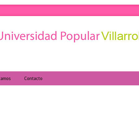
obledo. Cursos de formación para todo tipo de c
d Popular
tamos
Contacto
al
Cuatrimestrales
rte
Agencia de Desarrollo
Local