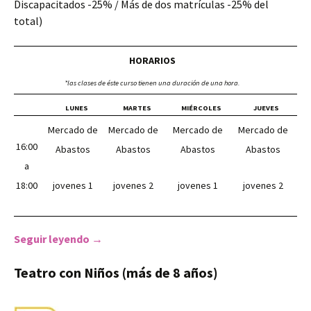
Discapacitados -25% / Más de dos matrículas -25% del
total)
HORARIOS
*las clases de éste curso tienen una duración de una hora.
LUNES
MARTES
MIÉRCOLES
JUEVES
Mercado de
Mercado de
Mercado de
Mercado de
16:00
Abastos
Abastos
Abastos
Abastos
a
18:00
jovenes 1
jovenes 2
jovenes 1
jovenes 2
Seguir leyendo
Teatro con Jóvenes (nivel 1 iniciación)
→
Teatro con Niños (más de 8 años)