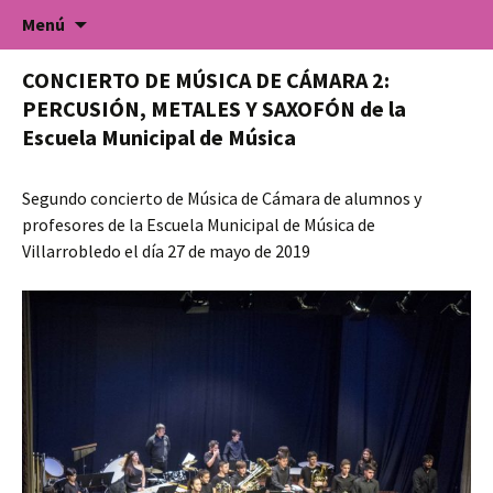
Universidad Popular de Villarrobledo. Cursos
Saltar
Buscar:
Universidad Popular
Menú
al
de formación para todo tipo de colectivos.
contenido
CONCIERTO DE MÚSICA DE CÁMARA 2:
PERCUSIÓN, METALES Y SAXOFÓN de la
Escuela Municipal de Música
Segundo concierto de Música de Cámara de alumnos y
profesores de la Escuela Municipal de Música de
Villarrobledo el día 27 de mayo de 2019