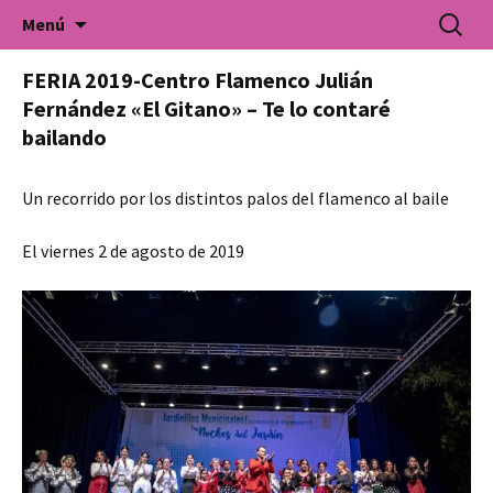
Universidad Popular de Villarrobledo. Cursos
Saltar
Buscar:
Universidad Popular
Menú
al
de formación para todo tipo de colectivos.
contenido
FERIA 2019-Centro Flamenco Julián
Fernández «El Gitano» – Te lo contaré
bailando
Un recorrido por los distintos palos del flamenco al baile
El viernes 2 de agosto de 2019