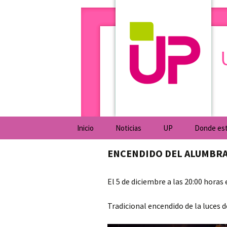
Universidad Popular de Villarr
Saltar
al
contenido
Universida
Inicio
Noticias
UP
Donde es
Biblioteca UP
ENCENDIDO DEL ALUMBR
Programación gener
El 5 de diciembre a las 20:00 horas 
Tipo de actividad
Tradicional encendido de la luces 
Lugar donde se impa