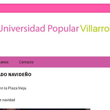
obledo. Cursos de formación para todo tipo de c
d Popular
tamos
Contacto
ADO NAVIDEÑO
al
en la Plaza Vieja.
Cuatrimestrales
de navidad
rte
Agencia de Desarrollo
Local