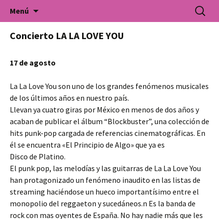
Universidad Popular de Villarrobledo. Cursos
Saltar
Buscar:
Universidad Popular
Menú
al
de formación para todo tipo de colectivos.
contenido
Concierto LA LA LOVE YOU
17 de agosto
La La Love You son uno de los grandes fenómenos musicales
de los últimos años en nuestro país.
Llevan ya cuatro giras por México en menos de dos años y
acaban de publicar el álbum “Blockbuster”, una colección de
hits punk-pop cargada de referencias cinematográficas. En
él se encuentra «El Principio de Algo» que ya es
Disco de Platino.
El punk pop, las melodías y las guitarras de La La Love You
han protagonizado un fenómeno inaudito en las listas de
streaming haciéndose un hueco importantísimo entre el
monopolio del reggaeton y sucedáneos.n Es la banda de
rock con mas oyentes de España. No hay nadie más que les