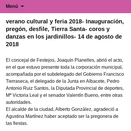
Universidad Popular de Villarrobledo.
Saltar
Buscar:
Universidad Popular
Menú
al
Cursos de formación para todo tipo de
contenido
colectivos.
verano cultural y feria 2018- Inauguración,
pregón, desfile, Tierra Santa- coros y
danzas en los jardinillos- 14 de agosto de
2018
El concejal de Festejos, Joaquín Planelles, abrió el acto,
en el que estuvo presente toda la corporación municipal,
acompañada por el subdelegado del Gobierno Francisco
Tierraseca, el delegado de la Junta en Albacete, Pedro
Antonio Ruiz Santos, la Diputada Provincial de deportes,
Mª Victoria Leal y el senador Valentín Bueno, entre otras
autoridades.
El alcalde de la ciudad, Alberto González, agradeció a
Agustina Martínez haber aceptado ser la pregonera de
las fiestas.