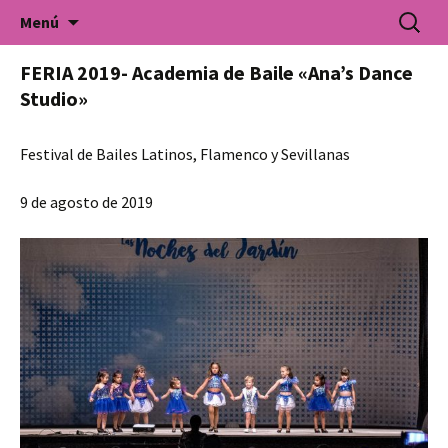
Universidad Popular de Villarrobledo. Cursos
Saltar
Buscar:
Universidad Popular
Menú
al
de formación para todo tipo de colectivos.
contenido
FERIA 2019- Academia de Baile «Ana’s Dance
Studio»
Festival de Bailes Latinos, Flamenco y Sevillanas
9 de agosto de 2019