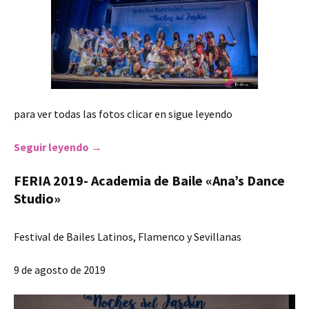
para ver todas las fotos clicar en sigue leyendo
Seguir leyendo
II Concurso de K-POP Dance Cover Vacase K
→
FERIA 2019- Academia de Baile «Ana’s Dance
Studio»
Festival de Bailes Latinos, Flamenco y Sevillanas
9 de agosto de 2019