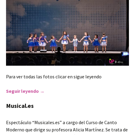
Para ver todas las fotos clicar en sigue leyendo
Seguir leyendo
FERIA 2019- Academia de Baile «Ana’s Dance
→
Musical.es
Espectáculo “Musicales.es” a cargo del Curso de Canto
Moderno que dirige su profesora Alicia Martínez. Se trata de