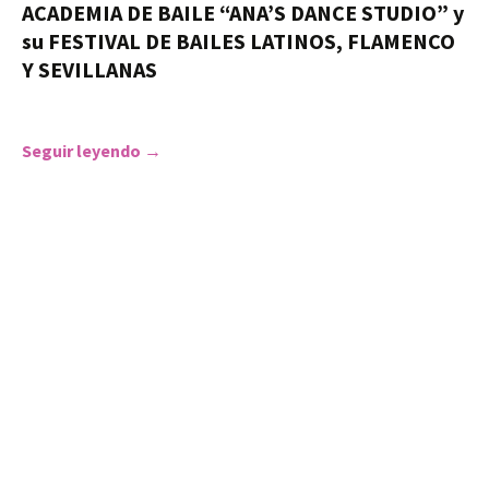
ACADEMIA DE BAILE “ANA’S DANCE STUDIO” y
su FESTIVAL DE BAILES LATINOS, FLAMENCO
Y SEVILLANAS
Seguir leyendo
verano cultural y feria 2018- Danza ACADEM
→