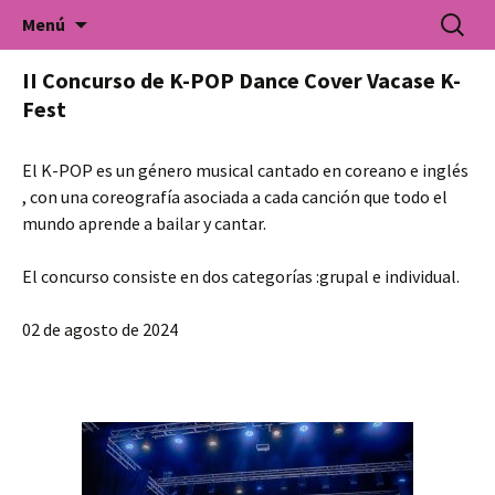
Universidad Popular de Villarrobledo. Cursos
Saltar
Buscar:
Universidad Popular
Menú
al
de formación para todo tipo de colectivos.
contenido
II Concurso de K-POP Dance Cover Vacase K-
Fest
El K-POP es un género musical cantado en coreano e inglés
, con una coreografía asociada a cada canción que todo el
mundo aprende a bailar y cantar.
El concurso consiste en dos categorías :grupal e individual.
02 de agosto de 2024